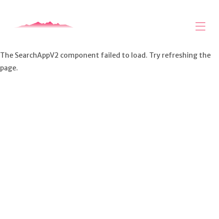
The SearchAppV2 component failed to load. Try refreshing the
Zuhause
page.
Alle Objekte
▾
Über Arran
Arran Videos
Arran Safari - Mogabout
Kontaktieren Sie uns